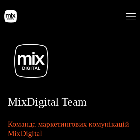
Головна
Послуги
Кейси
MixDigital Team
Інструменти
Команда маркетингових комунікацій
Блог
MixDigital