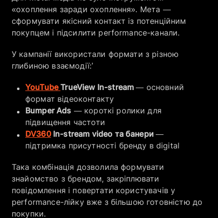
«охоплення заради охоплення». Мета —
сформувати якісний контакт із потенційним
покупцем і підсилити performance-канали.
У кампанії використали формати з різною
глибиною взаємодії:’
YouTube
TrueView In-stream
— основний
формат відеоконтакту
Bumper Ads
— короткі ролики для
підвищення частоти
DV360
In-stream video та банери
—
підтримка присутності бренду в digital
Така комбінація дозволила формувати
знайомство з брендом, закріплювати
повідомлення і повертати користувачів у
performance-лійку вже з більшою готовністю до
покупки.