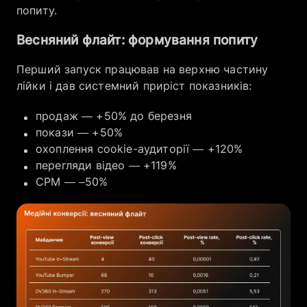
попиту.
Весняний флайт: формування попиту
Перший запуск працював на верхню частину
лійки і дав системний приріст показників:
продаж — +50% до березня
покази — +50%
охоплення cookie-аудиторії — +120%
перегляди відео — +119%
CPM — –50%