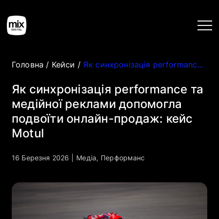
Головна
/
Кейси
/
Як синхронізація performance та медійної реклами допомогла подвоїти онлайн-продаж: кейс Motul
Головна
Як синхронізація performance та
медійної реклами допомогла
Послуги
подвоїти онлайн-продаж: кейс
Motul
Кейси
16 Березня 2026
|
Медіа
,
Перформанс
Інструменти
Блог