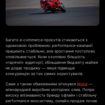
Компанія
Кар’єра
Багато e-commerce-проєктів стикаються з
EN
UA
однаковою проблемою: performance-кампанії
працюють стабільно, але зростання поступово
сповільнюється. Коли охоплено більшість
«гарячої» аудиторії, збільшення бюджету майже
не додає продажу — лише підвищує
конкуренцію за тих самих користувачів.
Саме з таким обмеженням зіткнувся
Motul
—
міжнародний виробник моторних олив. Попри
високу впізнаваність бренду офлайн і стабільну
performance-екосистему, онлайн-продаж почав