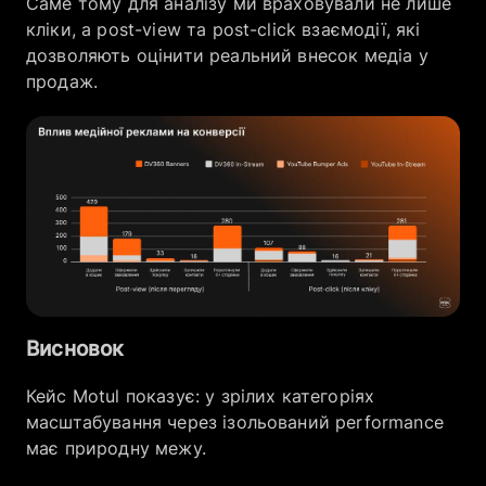
Саме тому для аналізу ми враховували не лише
кліки, а post-view та post-click взаємодії, які
дозволяють оцінити реальний внесок медіа у
продаж.
Висновок
Кейс Motul показує: у зрілих категоріях
масштабування через ізольований performance
має природну межу.