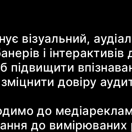
ує візуальний, аудіа
анерів і інтерактивів 
 підвищити впізнаван
зміцнити довіру аудит
ходимо до медіареклам
вання до вимірюваних 