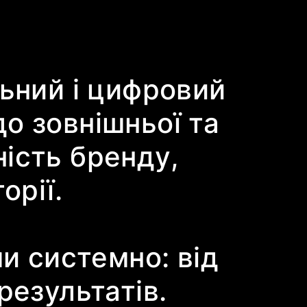
льний і цифровий
до зовнішньої та
ість бренду,
орії.
и системно: від
результатів.