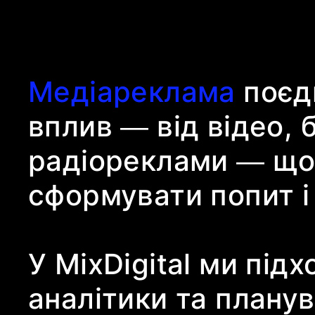
Медіареклама
поєдн
вплив — від відео, б
радіореклами — щоб
сформувати попит і 
У MixDigital ми під
аналітики та плану