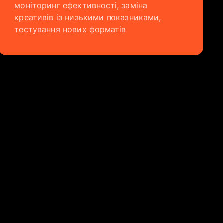
моніторинг ефективності, заміна
креативів із низькими показниками,
тестування нових форматів