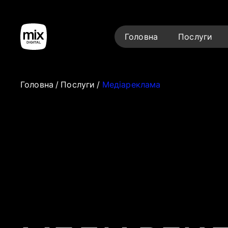
Головна
Послуги
Головна
/
Послуги
/
Медіареклама