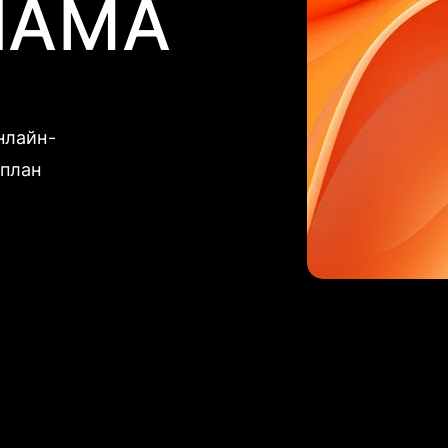
ЛАМА
нлайн-
аплан