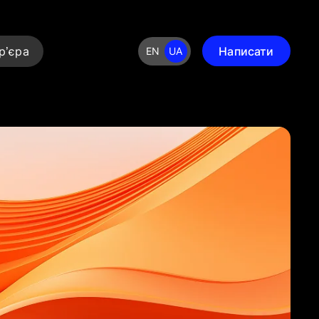
р’єра
Написати
EN
UA