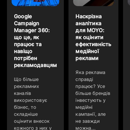
Google
Наскрізна
Campaign
аналітика
Manager 360:
для MOYO:
що це, як
як оцінити
працює та
ефективність
навіщо
медійної
потрібен
реклами
рекламодавцям
Яка реклама
Що більше
справді
рекламних
працює? Усе
каналів
більше брендів
використовує
інвестують у
бізнес, то
медійні
складніше
кампанії, але
оцінити внесок
не завжди
кожного з них у
можна…