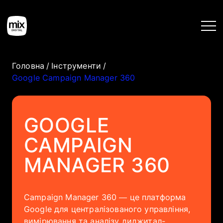
Головна
/
Інструменти
/
Google Campaign Manager 360
Головна
Послуги
GOOGLE
CAMPAIGN
Кейси
MANAGER 360
Інструменти
Campaign Manager 360 — це платформа
Блог
Google для централізованого управління,
вимірювання та аналізу диджитал-