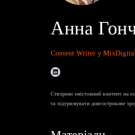
Анна Гон
Content Writer у MixDigita
Створюю змістовний контент на ос
та підтримувати довгострокове зро
Матеріали