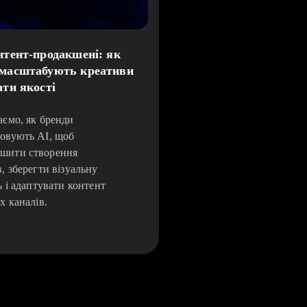
нтент-продакшені: як
 масштабують креативи
ати якості
аємо, як бренди
овують AI, щоб
шити створення
в, зберегти візуальну
ь і адаптувати контент
х каналів.