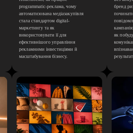
programmatic-реклама, чому
бренд ри
автоматизована медіазакупівля
починати
стала стандартом digital-
повідомл
маркетингу та як
кампанія
використовувати її для
як побуд
ефективнішого управління
комуніка
рекламними інвестиціями й
впізнаван
масштабування бізнесу.
результат