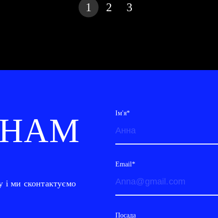
1
2
3
Ім'я*
 НАМ
Email*
у і ми сконтактуємо
Посада