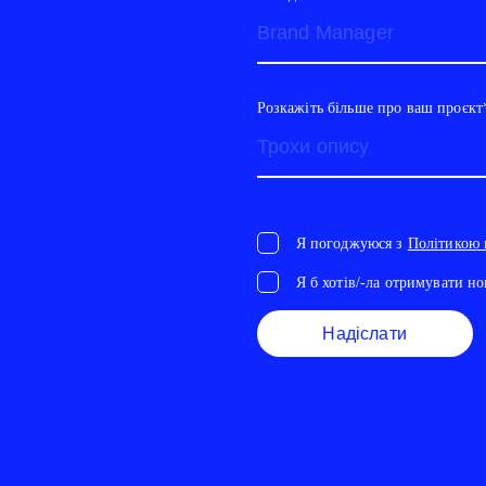
Розкажіть більше про ваш проєкт
Я погоджуюся з
Політикою 
Я б хотів/-ла отримувати но
Надіслати