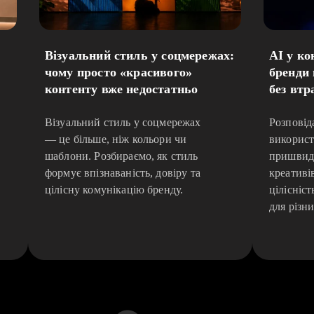
Візуальний стиль у соцмережах:
AI у ко
чому просто «красивого»
бренди
контенту вже недостатньо
без втр
Візуальний стиль у соцмережах
Розповід
— це більше, ніж кольори чи
використ
шаблони. Розбираємо, як стиль
пришвид
формує впізнаваність, довіру та
креативі
цілісну комунікацію бренду.
цілісніст
для різни