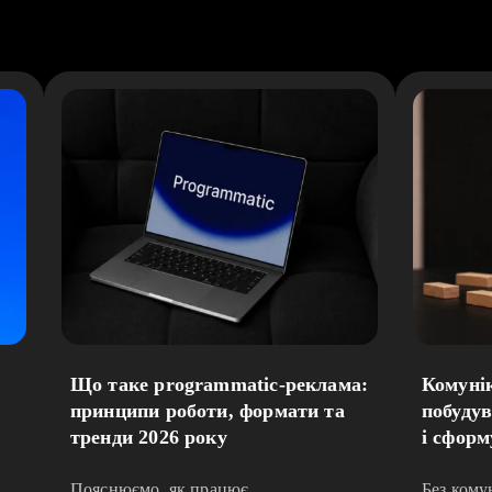
:
Що таке programmatic-реклама:
Комунік
принципи роботи, формати та
побудув
тренди 2026 року
і сформ
Пояснюємо, як працює
Без комун