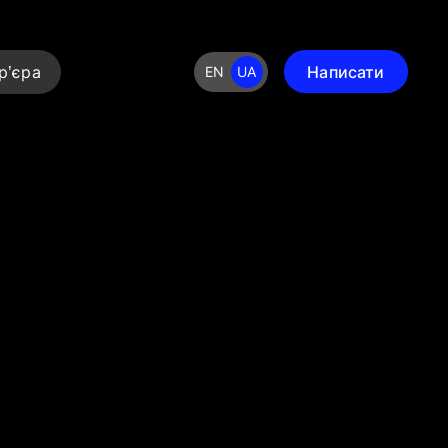
р’єра
Написати
EN
UA