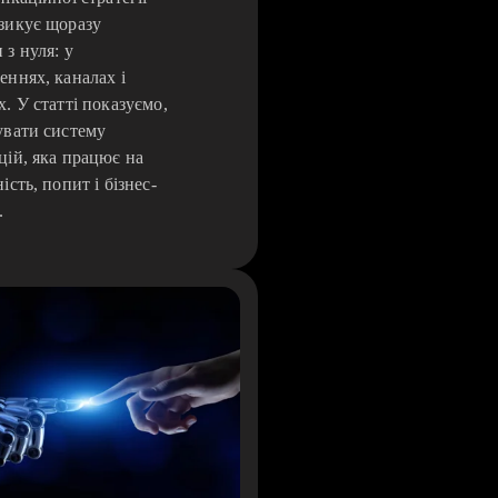
зикує щоразу
 з нуля: у
еннях, каналах і
х. У статті показуємо,
увати систему
цій, яка працює на
ість, попит і бізнес-
.