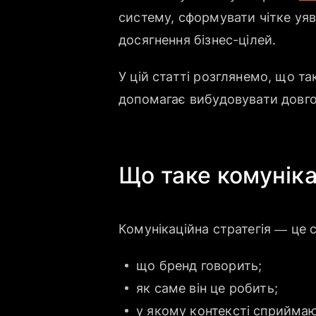
систему, сформувати чітке уяв
досягнення бізнес-цілей.
У цій статті розглянемо, що та
допомагає вибудовувати довго
Що таке комуніка
Комунікаційна стратегія — це 
що бренд говорить;
як саме він це робить;
у якому контексті сприймаю