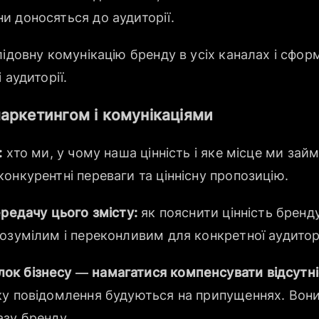
ни доносяться до аудиторії.
лідовну комунікацію бренду в усіх каналах і сфор
 аудиторії.
аркетингом і комунікаціями
:
хто ми, у чому наша цінність і яке місце ми займ
онкурентні переваги та ціннісну пропозицію.
ередачу цього змісту:
як пояснити цінність бренд
озумілим і переконливим для конкретної аудиторі
ок бізнесу — намагатися компенсувати відсутні
ку повідомлення будуються на припущеннях. Вони
азу бренду.