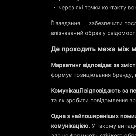
через які точки контакту во
Її завдання — забезпечити пос
впізнаваний образ у свідомості
Де проходить межа між м
Маркетинг відповідає за зміст
формує позиціювання бренду, к
Комунікації відповідають за п
та як зробити повідомлення зр
Одна з найпоширеніших помил
комунікацією.
У такому випад
але не формують стійкого обр