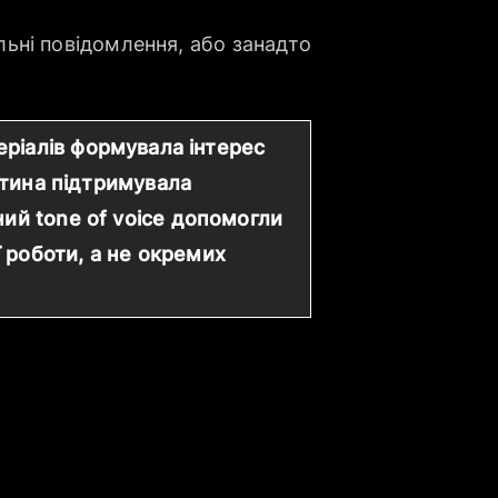
альні повідомлення, або занадто
еріалів формувала інтерес
астина підтримувала
ний tone of voice допомогли
 роботи, а не окремих