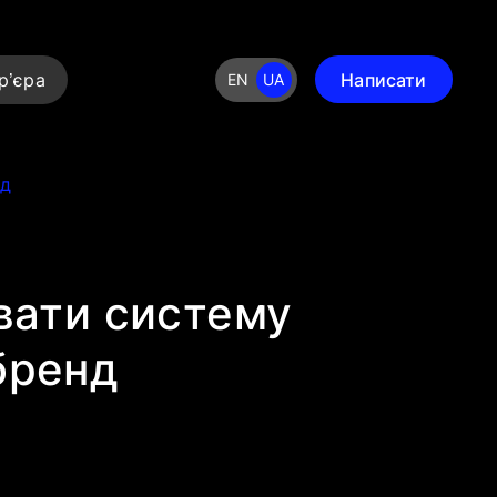
р’єра
Написати
EN
UA
нд
увати систему
бренд