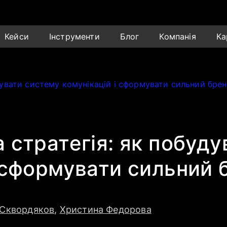
Кейси
Інструменти
Блог
Компанія
Ка
дувати систему комунікацій і сформувати сильний бре
а стратегія: як побуд
і сформувати сильний 
 Сквордяков
,
Христина Федорова