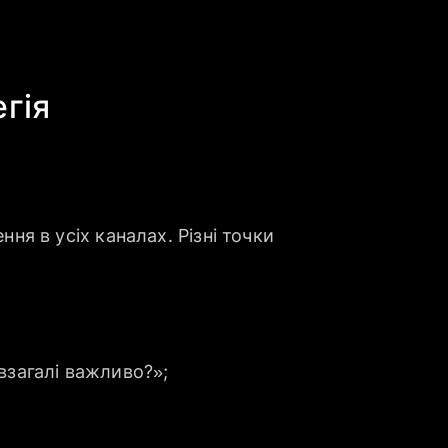
гія
ння в усіх каналах. Різні точки
взагалі важливо?»;