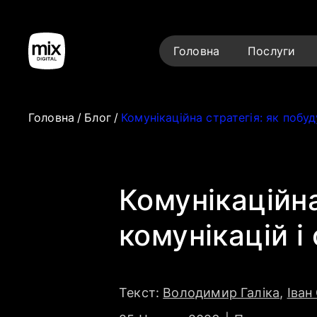
Головна
Послуги
Головна
/
Блог
/
Комунікаційна стратегія: як побу
Комунікаційн
комунікацій 
Текст:
Володимир Галіка
,
Іван