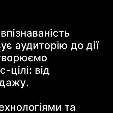
впізнаваність
ує аудиторію до дії
створюємо
-цілі: від
одажу.
ехнологіями та