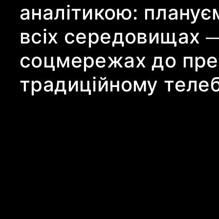
аналітикою: планує
всіх середовищах —
соцмережах до прем
традиційному телеб