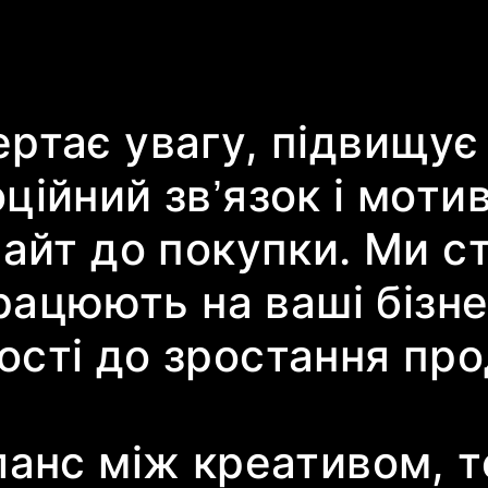
ртає увагу, підвищує 
ійний зв’язок і мотив
сайт до покупки. Ми 
рацюють на ваші бізнес
сті до зростання пр
ланс між креативом, т