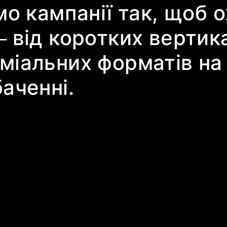
мо кампанії так, щоб 
 від коротких вертика
іальних форматів на 
аченні.