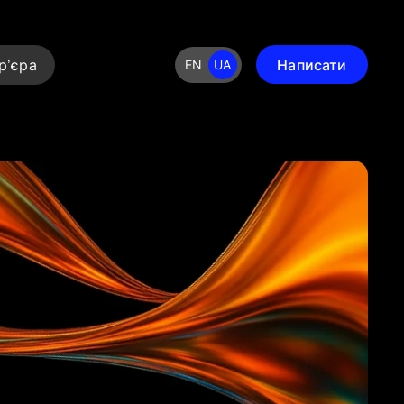
р’єра
Написати
EN
UA