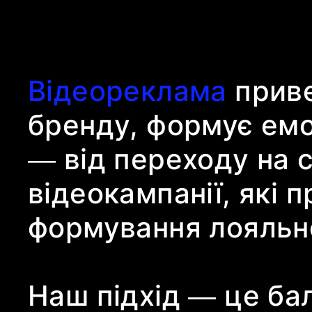
Відеореклама
приве
бренду, формує емоц
— від переходу на 
відеокампанії, які п
формування лояльно
Наш підхід — це ба