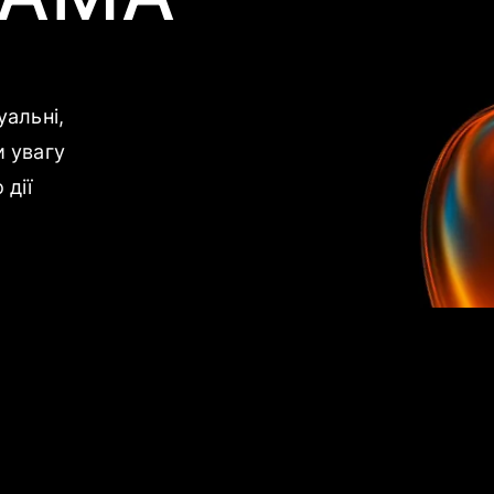
уальні,
и увагу
 дії