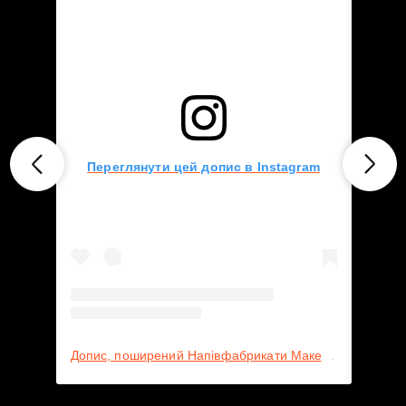
Переглянути цей допис в Instagram
Пер
Допис, поширений Напівфабрикати Макей👨🏻‍🍳 (@makey.ua)