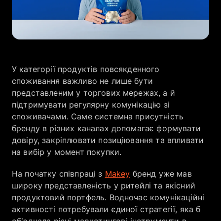
Компанія
Кар’єра
У категорії продуктів повсякденного
споживання важливо не лише бути
представленим у торгових мережах, а й
підтримувати регулярну комунікацію зі
споживачами. Саме системна присутність
бренду в різних каналах допомагає формувати
довіру, закріплювати позиціювання та впливати
на вибір у момент покупки.
На початку співпраці з
Makey
бренд уже мав
широку представленість у ритейлі та якісний
продуктовий портфель. Водночас комунікаційні
активності потребували єдиної стратегії, яка б
об’єднала різні маркетингові інструменти в