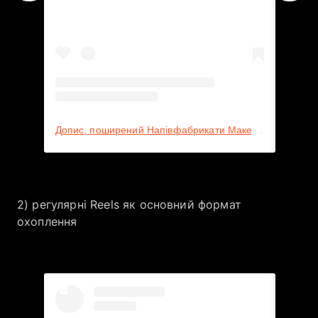
Допис, поширений Напівфабрикати Макей👨🏻‍🍳 (@makey.ua)
2) регулярні Reels як основний формат
охоплення