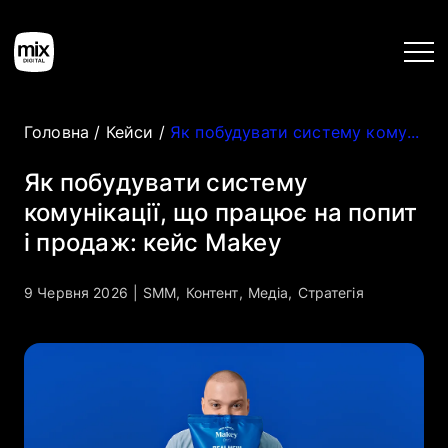
Головна
/
Кейси
/
Як побудувати систему комунікації, що працює на попит і продаж: кейс Makey
Головна
Як побудувати систему
комунікації, що працює на попит
Послуги
і продаж: кейс Makey
Кейси
9 Червня 2026
|
SMM
,
Контент
,
Медіа
,
Стратегія
Інструменти
Блог