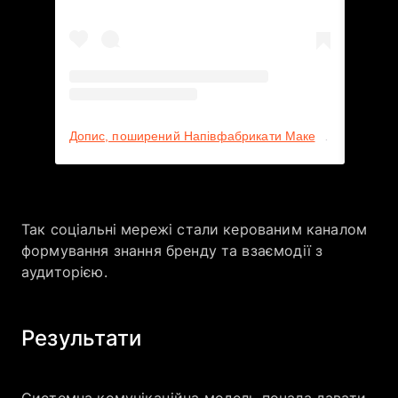
Допис, поширений Напівфабрикати Макей👨🏻‍🍳 (@makey.ua)
Так соціальні мережі стали керованим каналом
формування знання бренду та взаємодії з
аудиторією.
Результати
Системна комунікаційна модель почала давати