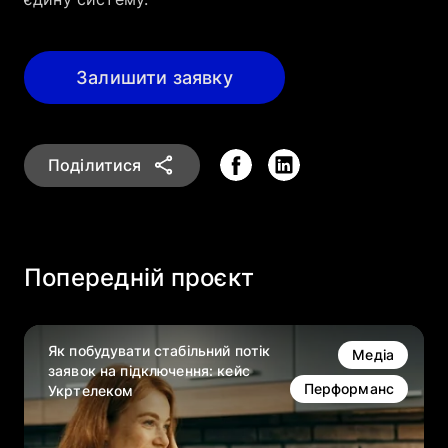
Залишити заявку
Поділитися
Попередній проєкт
Як побудувати стабільний потік
Медіа
заявок на підключення: кейс
Перформанс
Укртелеком