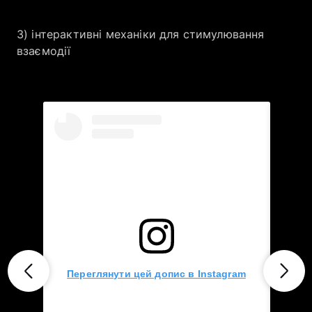
3) інтерактивні механіки для стимулювання
взаємодії
Переглянути цей допис в Instagram
Пер