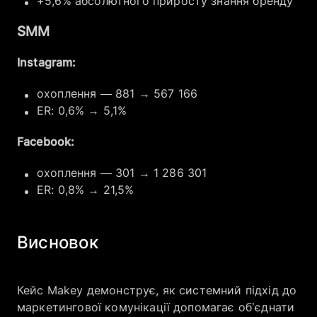
+5,6% абсолютного приросту знання бренду
SMM
Instagram:
охоплення — 881 → 567 166
ER: 0,6% → 5,1%
Facebook:
охоплення — 301 → 1 286 301
ER: 0,8% → 21,5%
Висновок
Кейс Makey демонструє, як системний підхід до
маркетингової комунікації допомагає об’єднати