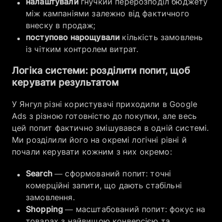
налаштували
гнучкий перерозподіл бюджету
між кампаніями залежно від фактичного
внеску в продаж;
поступово нарощували
кількість замовлень
із чітким контролем витрат.
Логіка системи: розділити попит, щоб
керувати результатом
У Янгул різні користувачі приходили в Google
Ads з різною готовністю до покупки, але весь
цей попит фактично змішувався в одній системі.
Ми розділили його на окремі логічні рівні й
почали керувати кожним з них окремо:
Search
— сформований попит: точні
комерційні запити, що дають стабільні
замовлення.
Shopping
— масштабований попит: фокус на
товарах з найвищою конверсією та