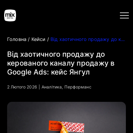
Головна
/
Кейси
/
Від хаотичного продажу до керованого каналу продажу в Google Ads: кейс Янгул
Головна
Від хаотичного продажу до
керованого каналу продажу в
Послуги
Google Ads: кейс Янгул
Кейси
2 Лютого 2026
|
Аналітика
,
Перформанс
Інструменти
Блог