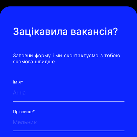
Зацікавила вакансія?
Заповни форму і ми сконтактуємо з тобою
якомога швидше
Iм'я*
Прізвище*