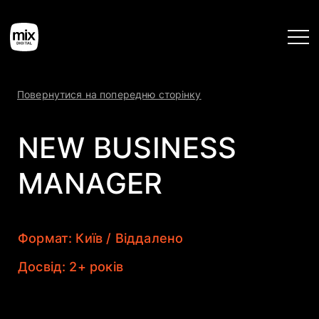
Повернутися на попередню сторінку
Головна
NEW BUSINESS
Послуги
MANAGER
Кейси
Формат: Київ / Віддалено
Інструменти
Досвід: 2+ років
Блог