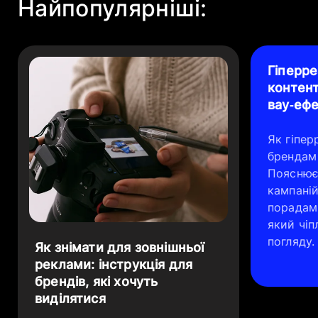
Найпопулярніші:
Гіперре
контент
вау‑еф
Як гіпер
брендам
Пояснює
кампаній
порадами
який чіп
погляду.
Як знімати для зовнішньої
реклами: інструкція для
брендів, які хочуть
виділятися