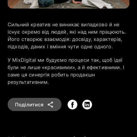
Сильний креатив не виникає випадково й не
існує окремо від людей, які над ним працюють.
Його створює взаємодія: досвіду, характерів,
підходів, даних і вміння чути одне одного.
У MixDigital ми будуємо процеси так, щоб ідеї
були не лише «красивими», а й ефективними. І
саме ця синергія робить продакшн
результативним.
Поділитися