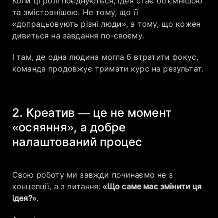
Коли ці ролі поєднуються, ідея стає об’ємнішою
та змістовнішою. Не тому, що її
«допрацьовують різні люди», а тому, що кожен
дивиться на завдання по-своєму.
І там, де одна людина могла б втратити фокус,
команда продовжує тримати курс на результат.
2. Креатив — це не момент
«осяяння», а добре
налаштований процес
Свою роботу ми завжди починаємо не з
концепції, а з питання:
«Що саме має змінити ця
ідея?»
.