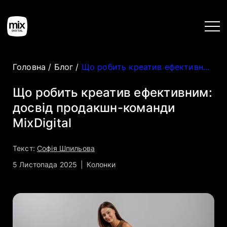
Головна
/
Блог
/
Що робить креатив ефективним: досвід продакшн-команди MixDigital
Головна
Що робить креатив ефективним:
досвід продакшн-команди
Послуги
MixDigital
Кейси
Текст:
Софія Шпильова
5 Листопада 2025
|
Колонки
Інструменти
Блог