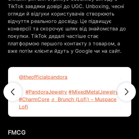
TikTok завдяки довірі до UGC. Unboxing, чесні
огляди й відгуки користувачів створюють
відчуття реального досвіду. Це підвищує
конверсії та скорочує шлях від знайомства до
покупки. TikTok дедалі частіше стає
платформою першого контакту з товаром, а
вже потім клієнти йдуть у Google чи на сайт.
@theofficialpandora
Why match when
@theoff
you can mix? @Steph Boloutis gets it. 💛
you can
🩶
#PandoraJewelry
#MixedMetalJewelry
🩶
#Pan
#CharmCore
♬ Brunch (Lofi) – Muspace
#Charm
Lofi
Lofi
FMCG