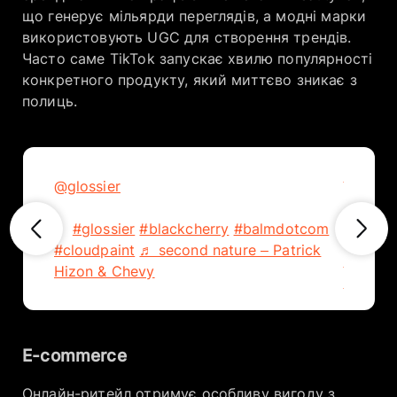
що генерує мільярди переглядів, а модні марки
використовують UGC для створення трендів.
Часто саме TikTok запускає хвилю популярності
конкретного продукту, який миттєво зникає з
полиць.
@sepho
@glossier
A full Black Cherry serve from
easy wi
eyes to lips with @isabellarosaprocida💄
lip essen
🍒
#glossier
#blackcherry
#balmdotcom
#Sepho
#cloudpaint
♬ second nature – Patrick
#Sepho
Hizon & Chevy
sound –
E-commerce
Онлайн-ритейл отримує особливу вигоду з