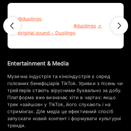
@shopi
@duolingo
Rook-ies welcome!♟️ Chess
the onl
lessons are here on iOS!
#duolingo
♬
droppe
original sound – Duolingo
♬ origi
Entertainment & Media
Музична індустрія та кіноіндустрія є серед
головних бенефіціарів TikTok. Уривки з пісень чи
трейлерів стають вірусними буквально за добу.
Платформа вже визначає хіти в чартах: якщо
трек «зайшов» у TikTok, його слухають і на
стримінгах. Для медіа це ефективний спосіб
запускати новий контент і формувати культурні
тренди.