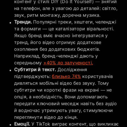
контент у стилі DIY (Do It Yourself) — знятий
на телефон, але з увагою до деталей: світло,
звук, ритм монтажу, доречна музика.
Тренди.
Популярні треки, хештеги, челенджі
та формати — це каталізатори віральності.
Якщо бренд вміє вчасно інтегруватися у
тренд, його відео отримує додаткове
охоплення без додаткових бюджетів.
Наприклад, бренд-челенджі дають у
середньому
+40% до залученості.
Субтитри й текст.
Дослідження
підтверджують:
близько 74%
користувачів
дивляться мобільні відео без звуку. Тому
субтитри чи короткі фрази на екрані — не
опція, а необхідність. Вони допомагають
передати ключовий меседж навіть без аудіо
й водночас утримують увагу, стимулюючи
переглянути відео до кінця.
Емоції.
У TikTok виграє контент, що викликає