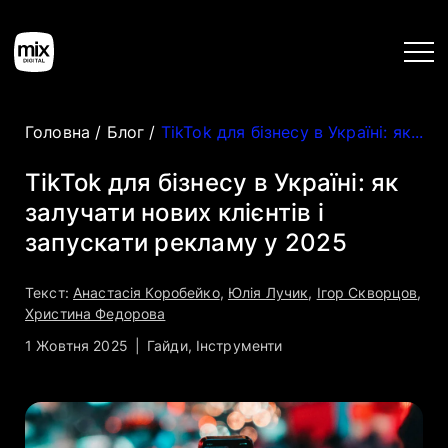
Головна
/
Блог
/
TikTok для бізнесу в Україні: як залучати нових клієнтів і запускати рекламу у 2025
Головна
TikTok для бізнесу в Україні: як
залучати нових клієнтів і
Послуги
запускати рекламу у 2025
Кейси
Текст:
Анастасія Коробейко
,
Юлія Лучик
,
Ігор Скворцов
,
Христина Федорова
1 Жовтня 2025
|
Гайди
,
Інструменти
Інструменти
Блог