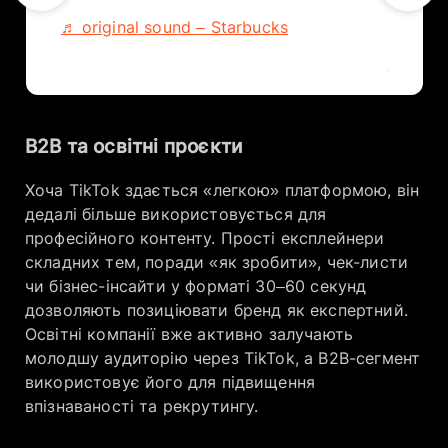
favorite
♬ original sound – Starbucks
♬ origi
B2B та освітні проєкти
Хоча TikTok здається «легкою» платформою, він
дедалі більше використовується для
професійного контенту. Прості експлейнери
складних тем, поради «як зробити», чек-листи
чи бізнес-інсайти у форматі 30–60 секунд
дозволяють позиціювати бренд як експертний.
Освітні компанії вже активно залучають
молодшу аудиторію через TikTok, а B2B-сегмент
використовує його для підвищення
впізнаваності та рекрутингу.