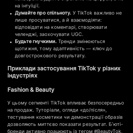
на інтуїції.
Думайте про спільноту.
У TikTok важливо не
лише просуватися, а й взаємодіяти:
відповідати на коментарі, створювати
челенджі, заохочувати UGC.
Будьте гнучкими.
Тренди змінюються
щотижня, тому адаптивність — ключ до
довгострокового результату.
Приклади застосування TikTok у різних
індустріях
Fashion & Beauty
У цьому сегменті TikTok впливає безпосередньо
на продаж. Туторіали, огляди «до/після»,
тестування косметики чи демонстрації образів
дозволяють миттєво показати результат. Б’юті-
бренди активно працюють із тегом #BeautyTok,