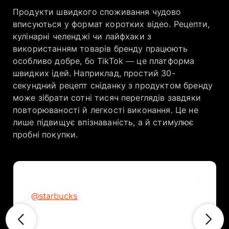
Продукти швидкого споживання чудово
вписуються у формат коротких відео. Рецепти,
кулінарні челенджі чи лайфхаки з
використанням товарів бренду працюють
особливо добре, бо TikTok — це платформа
швидких ідей. Наприклад, простий 30-
секундний рецепт сніданку з продуктом бренду
може зібрати сотні тисяч переглядів завдяки
повторюваності й легкості виконання. Це не
лише підвищує впізнаваність, а й стимулює
пробні покупки.
@philad
We simp
@starbucks
sandwic
and now you are an expert in our coffee
PHILLY.
roasts too
use som