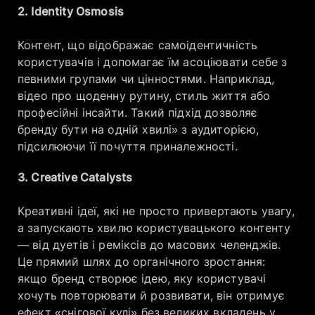
2. Identity Osmosis
Контент, що відображає самоідентичність
користувачів і допомагає їм асоціювати себе з
певними групами чи цінностями. Наприклад,
відео про щоденну рутину, стиль життя або
професійні інсайти. Такий підхід дозволяє
бренду бути на одній хвилі» з аудиторією,
підсилюючи її почуття приналежності.
3. Creative Catalysts
Креативні ідеї, які не просто привертають увагу,
а запускають хвилю користувацького контенту
— від дуетів і реміксів до масових челенджів.
Це прямий шлях до органічного зростання:
якщо бренд створює ідею, яку користувачі
хочуть повторювати й розвивати, він отримує
ефект «снігової кулі» без великих вкладень у