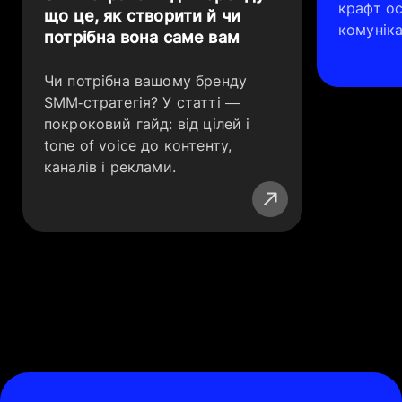
крафт о
що це, як створити й чи
комуніка
потрібна вона саме вам
Чи потрібна вашому бренду
SMM‑стратегія? У статті —
покроковий гайд: від цілей і
tone of voice до контенту,
каналів і реклами.