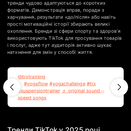
тренди чудово адаптуються до коротких
форматів. Демонстрація вправ, поради з
харчування, результати «до/після» або навіть
прості мотиваційні історії збирають великі
охоплення. Бренди зі сфери спорту та здоров’я
використовують TikTok для просування товарів
і послуг, адже тут аудиторія активно шукає
натхнення для змін у способі життя.
@trxtraining
TRX Yoga Flow is unmatched
@virgin
🌞
#yogaflow
#yogachallenge
#trx
#suspensiontrainer
♬ original sound –
♬ tsitp
speed songs
Тренди TikTok у 2025 році