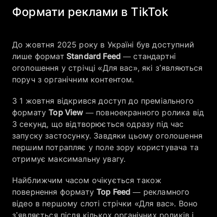
Формати реклами в TikTok
До жовтня 2025 року в Україні був доступний
лише формат
Standard Feed
— стандартні
оголошення у стрічці «Для вас», які з’являються
поруч з органічним контентом.
З 1 жовтня відкрився доступ до преміального
формату
Top View
— повноекранного ролика від
3 секунд, що відтворюється одразу під час
запуску застосунку. Завдяки цьому оголошення
першим потрапляє у поле зору користувача та
отримує максимальну увагу.
Найближчим часом очікується також
повернення формату
Top Feed
— рекламного
відео в першому слоті стрічки «Для вас». Воно
з’являється після кількох органічних роликів і