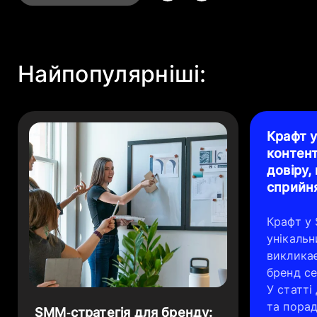
Найпопулярніші:
Крафт у
контен
довіру, 
сприйн
Крафт у
унікальн
викликає
бренд се
У статті
та порад
SMM‑стратегія для бренду: