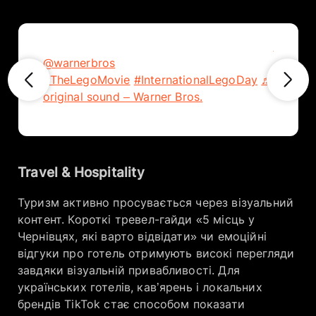
@disne
@warnerbros
current mood: awesome 😎
switch,
#TheLegoMovie
#InternationalLegoDay
♬
looks ar
original sound – Warner Bros.
theater
@disne
Travel & Hospitality
Туризм активно просувається через візуальний
контент. Короткі тревел-гайди «5 місць у
Чернівцях, які варто відвідати» чи емоційні
відгуки про готель отримують високі перегляди
завдяки візуальній привабливості. Для
українських готелів, кав’ярень і локальних
брендів TikTok стає способом показати