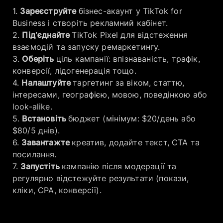
Зареєструйте
бізнес-акаунт у TikTok for
Business і створіть рекламний кабінет.
Під’єднайте
TikTok Pixel для відстеження
взаємодій та запуску ремаркетингу.
Оберіть
ціль кампанії: впізнаваність, трафік,
конверсії, лідогенерація тощо.
Налаштуйте
таргетинг за віком, статтю,
інтересами, географією, мовою, поведінкою або
look-alike.
Встановіть
бюджет (мінімум: $20/день або
$80/5 днів).
Завантажте
креатив, додайте текст, CTA та
посилання.
Запустіть
кампанію після модерації та
регулярно відстежуйте результати (покази,
кліки, CPA, конверсії).