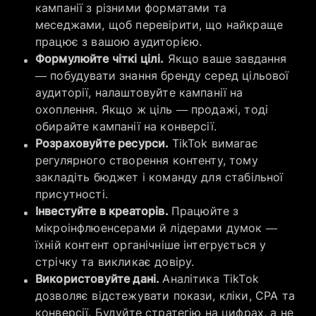
кампанії з різними форматами та
меседжами, щоб перевірити, що найкраще
працює з вашою аудиторією.
Формулюйте чіткі цілі.
Якщо ваше завдання
— побудувати знання бренду серед цільової
аудиторії, налаштовуйте кампанії на
охоплення. Якщо ж ціль — продажі, тоді
обирайте кампанії на конверсії.
Розраховуйте ресурси.
TikTok вимагає
регулярного створення контенту, тому
закладіть бюджет і команду для стабільної
присутності.
Інвестуйте в креаторів.
Працюйте з
мікроінфлюенсерами й лідерами думок —
їхній контент органічніше інтегрується у
стрічку та викликає довіру.
Використовуйте дані.
Аналітика TikTok
дозволяє відстежувати покази, кліки, CPA та
конверсії. Будуйте стратегію на цифрах, а не